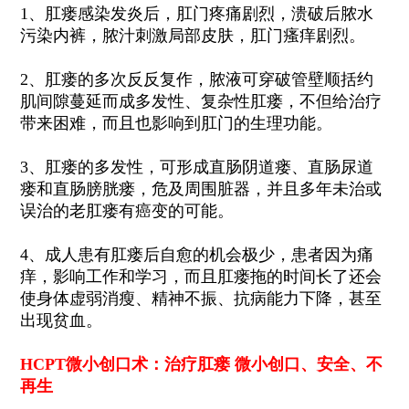
1、肛瘘感染发炎后，肛门疼痛剧烈，溃破后脓水
污染内裤，脓汁刺激局部皮肤，肛门瘙痒剧烈。
2、肛瘘的多次反反复作，脓液可穿破管壁顺括约
肌间隙蔓延而成多发性、复杂性肛瘘，不但给治疗
带来困难，而且也影响到肛门的生理功能。
3、肛瘘的多发性，可形成直肠阴道瘘、直肠尿道
瘘和直肠膀胱瘘，危及周围脏器，并且多年未治或
误治的老肛瘘有癌变的可能。
4、成人患有肛瘘后自愈的机会极少，患者因为痛
痒，影响工作和学习，而且肛瘘拖的时间长了还会
使身体虚弱消瘦、精神不振、抗病能力下降，甚至
出现贫血。
HCPT微小创口术：治疗肛瘘 微小创口、安全、不
再生